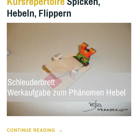
Kursrepertoire
Spicken,
Hebeln, Flippern
“17-
CONTINUE READING
→
01