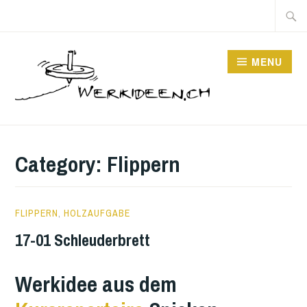
Skip
Searc
to
for:
content
MENU
Category:
Flippern
23
FLIPPERN
,
HOLZAUFGABE
JANUARY
17-01 Schleuderbrett
2017
Werkidee aus dem