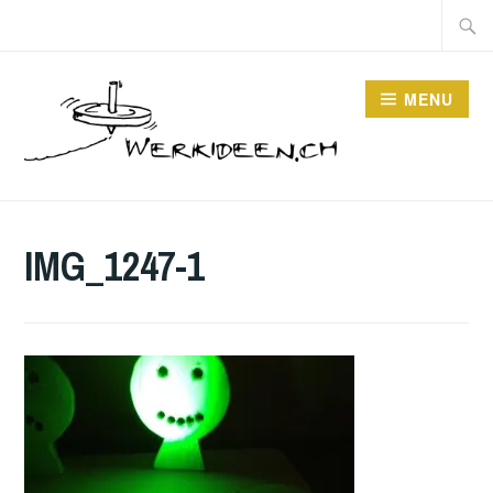
Skip
Searc
to
for:
content
MENU
IMG_1247-1