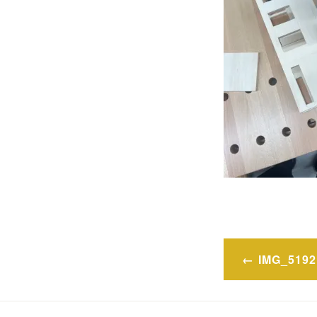
Post
IMG_5192
navigatio