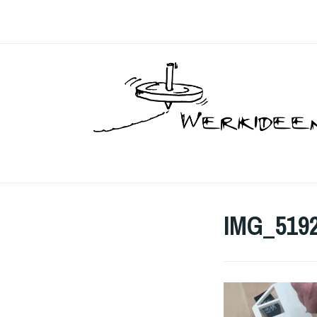
Skip
to
content
IMG_519