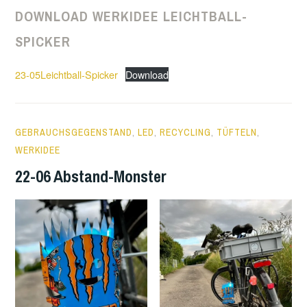
DOWNLOAD WERKIDEE LEICHTBALL-
SPICKER
23-05Leichtball-Spicker
Download
10
GEBRAUCHSGEGENSTAND
,
LED
,
RECYCLING
,
TÜFTELN
,
JUNE
WERKIDEE
2022
22-06 Abstand-Monster