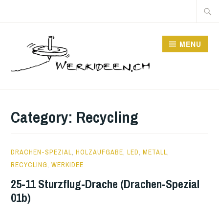
Skip
Searc
to
for:
content
MENU
Category:
Recycling
27
DRACHEN-SPEZIAL
,
HOLZAUFGABE
,
LED
,
METALL
,
OCTOBER
RECYCLING
,
WERKIDEE
2025
25-11 Sturzflug-Drache (Drachen-Spezial
01b)