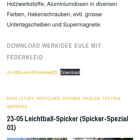
Holzwerkstoffe, Aluminiumdosen in diversen
Farben, Hakenschrauben, evtl. grosse
Unterlagscheiben und Supermagnete.
DOWNLOAD WERKIDEE EULE MIT
FEDERKLEID
24-08EulemitFederkleid3
Download
1
KUNSTSTOFF
,
RECYCLING
,
SPICKEN
,
SPIELEN
,
TÜFTELN
,
OCTOBER
WERKIDEE
2023
23-05 Leichtball-Spicker (Spicker-Spezial
01)