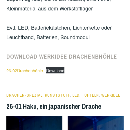
Kleinmaterial aus dem Werkstofflager
Evtl. LED, Batteriekästchen, Lichterkette oder
Leuchtband, Batterien, Soundmodul
DOWNLOAD WERKIDEE DRACHENBHÖHLE
26-02Drachenhöhle
Download
23
DRACHEN-SPEZIAL
,
KUNSTSTOFF
,
LED
,
TÜFTELN
,
WERKIDEE
FEBRUARY
26-01 Haku, ein japanischer Drache
2026