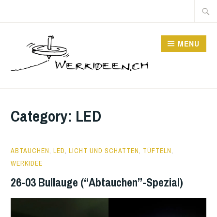
Skip
Searc
to
for:
content
MENU
Category:
LED
2
ABTAUCHEN
,
LED
,
LICHT UND SCHATTEN
,
TÜFTELN
,
AUGUST
WERKIDEE
2026
26-03 Bullauge (“Abtauchen”-Spezial)