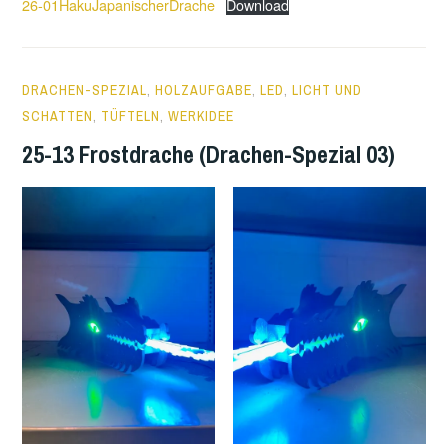
26-01HakuJapanischerDrache
Download
1
DRACHEN-SPEZIAL
,
HOLZAUFGABE
,
LED
,
LICHT UND
DECEMBER
SCHATTEN
,
TÜFTELN
,
WERKIDEE
2025
25-13 Frostdrache (Drachen-Spezial 03)