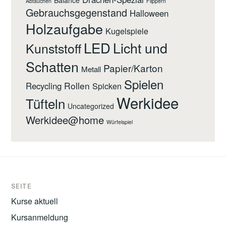
Balance
Abtauchen
Flippern
Gebrauchsgegenstand
Halloween
Holzaufgabe
Kugelspiele
LED
Licht und
Kunststoff
Schatten
Papier/Karton
Metall
Spielen
Rollen
Recycling
Spicken
Werkidee
Tüfteln
Uncategorized
Werkidee@home
Würfelspiel
SEITE
Kurse aktuell
Kursanmeldung