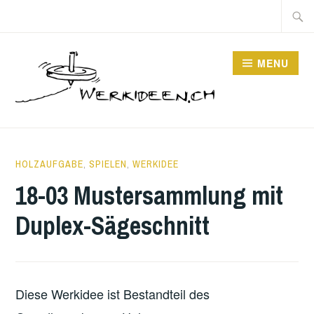
Skip
Searc
to
for:
content
MENU
3
WERKIDEEN_LNGZXY
HOLZAUFGABE
,
SPIELEN
,
WERKIDEE
AUGUST
18-03 Mustersammlung mit
2018
Duplex-Sägeschnitt
Diese Werkidee ist Bestandteil des