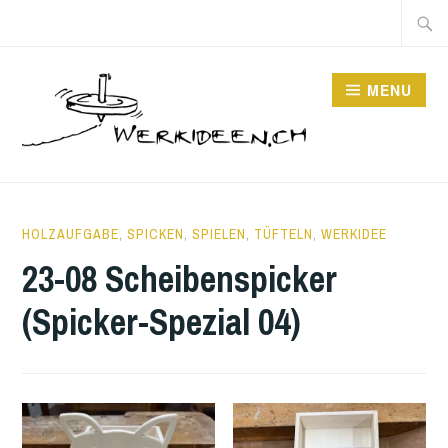
Skip
Searc
to
for:
content
MENU
31
WERKIDEEN_LNGZXY
HOLZAUFGABE
,
SPICKEN
,
SPIELEN
,
TÜFTELN
,
WERKIDEE
DECEMBER
23-08 Scheibenspicker
2023
(Spicker-Spezial 04)